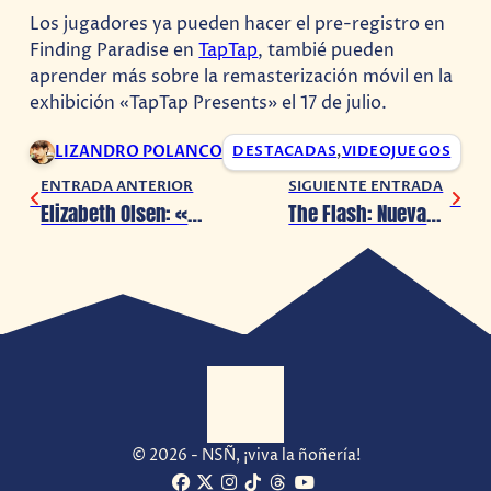
Los jugadores ya pueden hacer el pre-registro en
Finding Paradise en
TapTap
, tambié pueden
aprender más sobre la remasterización móvil en la
exhibición «TapTap Presents» el 17 de julio.
LIZANDRO POLANCO
DESTACADAS
,
VIDEOJUEGOS
ENTRADA ANTERIOR
SIGUIENTE ENTRADA
Elizabeth Olsen: «Marvel aún no tiene planes para los ‘Young Avengers'»
The Flash: Nuevas imágenes filtradas
© 2026 - NSÑ, ¡viva la ñoñería!