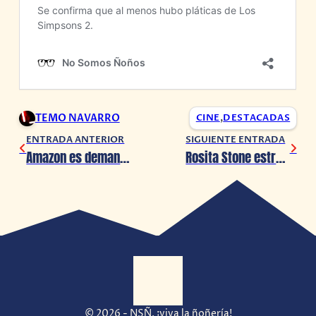
TEMO NAVARRO
CINE
,
DESTACADAS
ENTRADA ANTERIOR
SIGUIENTE ENTRADA
Amazon es demandado por familias con hijas llamadas ‘Alexa’ por bullying
Rosita Stone estrena «Love to the world»
© 2026 - NSÑ, ¡viva la ñoñería!