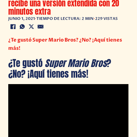
recibe una versión extendida con 20
minutos extra
JUNIO 1, 2021
•
TIEMPO DE LECTURA: 2 MIN
•
229 VISTAS
¿Te gustó Super Mario Bros? ¿No? ¡Aquí tienes
más!
¿Te gustó
Super Mario Bros
?
¿No? ¡Aquí tienes más!