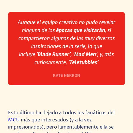
Aunque el equipo creativo no pudo revelar
ninguna de las
épocas que visitarán
, sí
compartieron algunas de las muy diversas
inspiraciones de la serie, lo que
incluye
‘Blade Runner’
,
‘Mad Men’
, y, más
curiosamente,
‘Teletubbies’
KATE HERRON
Esto último ha dejado a todos los fanáticos del
MCU
más que interesados (y a la vez
impresionados), pero lamentablemente ella se