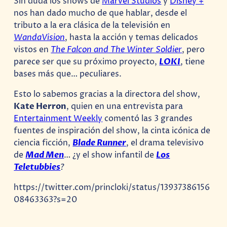
Sin duda los shows de
Marvel Studios
y
Disney +
nos han dado mucho de que hablar, desde el
tributo a la era clásica de la televisión en
WandaVision
, hasta la acción y temas delicados
vistos en
The Falcon and The Winter Soldier
, pero
parece ser que su próximo proyecto,
LOKI
, tiene
bases más que… peculiares.
Esto lo sabemos gracias a la directora del show,
Kate Herron
, quien en una entrevista para
Entertainment Weekly
comentó las 3 grandes
fuentes de inspiración del show,
la cinta icónica de
ciencia ficción,
Blade Runner
, el drama televisivo
de
Mad Men
… ¿y el show infantil de
Los
Teletubbies
?
https://twitter.com/princloki/status/13937386156
08463363?s=20