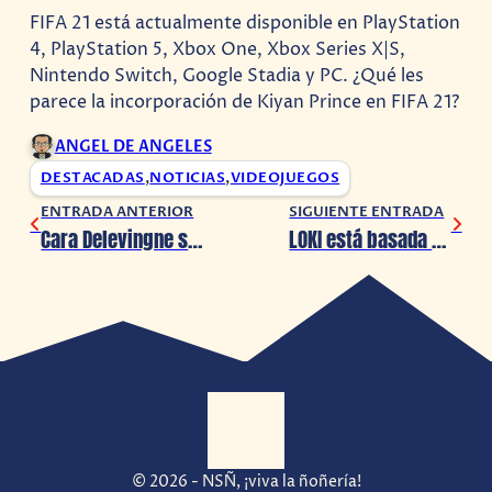
FIFA 21 está actualmente disponible en PlayStation
4, PlayStation 5, Xbox One, Xbox Series X|S,
Nintendo Switch, Google Stadia y PC. ¿Qué les
parece la incorporación de Kiyan Prince en FIFA 21?
ANGEL DE ANGELES
DESTACADAS
,
NOTICIAS
,
VIDEOJUEGOS
ENTRADA ANTERIOR
SIGUIENTE ENTRADA
Cara Delevingne subasta NFT de su parte intima en apoyo de la Comunidad LGBT+
LOKI está basada en Blade Runner y… ¿Teletubbies?
© 2026 - NSÑ, ¡viva la ñoñería!