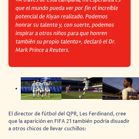
que el mundo pueda ver por fin el increíble
potencial de Kiyan realizado. Podemos
honrar su talento y, con suerte, podemos
inspirar a otros niños para que honren
también su propio talento», declaró el Dr.
Mark Prince a Reuters.
El director de fútbol del QPR, Les Ferdinand, cree
que la aparición en FIFA 21 también podría disuadir
a otros chicos de llevar cuchillos: