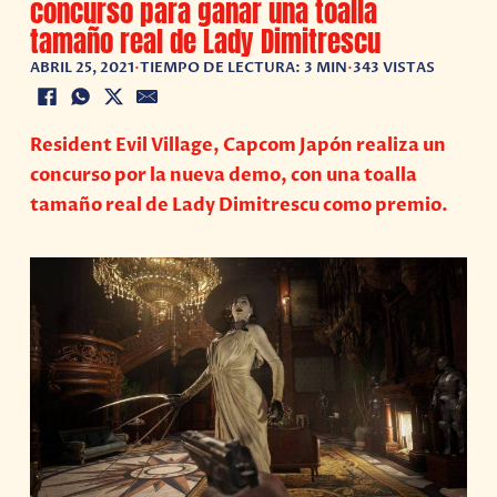
concurso para ganar una toalla
tamaño real de Lady Dimitrescu
ABRIL 25, 2021
•
TIEMPO DE LECTURA: 3 MIN
•
343 VISTAS
Resident Evil Village, Capcom Japón realiza un
concurso por la nueva demo, con una toalla
tamaño real de Lady Dimitrescu como premio.