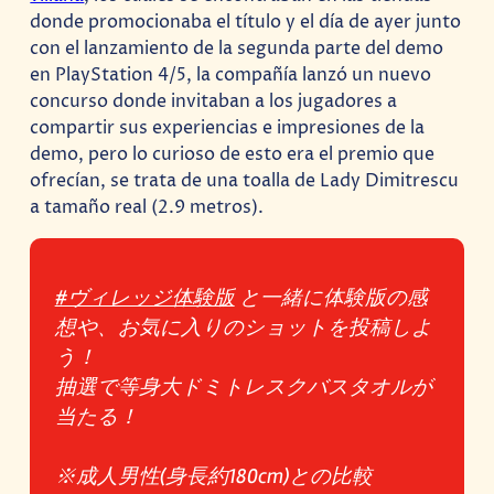
donde promocionaba el título y el día de ayer junto
con el lanzamiento de la segunda parte del demo
en PlayStation 4/5, la compañía lanzó un nuevo
concurso donde invitaban a los jugadores a
compartir sus experiencias e impresiones de la
demo, pero lo curioso de esto era el premio que
ofrecían, se trata de una toalla de Lady Dimitrescu
a tamaño real (2.9 metros).
#ヴィレッジ体験版
と一緒に体験版の感
想や、お気に入りのショットを投稿しよ
う！
抽選で等身大ドミトレスクバスタオルが
当たる！
※成人男性(身長約180cm)との比較