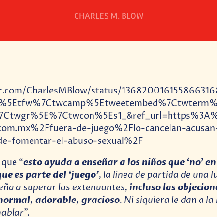
CHARLES M. BLOW
ter.com/CharlesMBlow/status/136820016155866316
rc%5Etfw%7Ctwcamp%5Etweetembed%7Ctwterm%
7Ctwgr%5E%7Ctwcon%5Es1_&ref_url=https%3A%
.com.mx%2Ffuera-de-juego%2Flo-cancelan-acusan-
de-fomentar-el-abuso-sexual%2F
esto ayuda a enseñar a los niños que ‘no’ en
 que “
que es parte del ‘juego’
, la línea de partida de una l
eña a superar las extenuantes,
incluso las objecione
normal, adorable, gracioso
. Ni siquiera le dan a la
hablar
”.