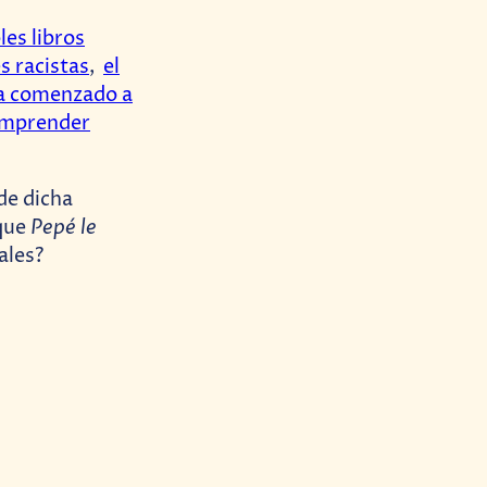
les libros
s racistas
,
el
ha comenzado a
omprender
de dicha
Pepé le
 que
ales?