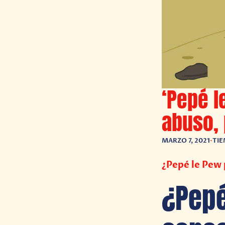
‘Pepé l
abuso, 
MARZO 7, 2021
•
TIE
¿Pepé le Pew 
¿Pepé