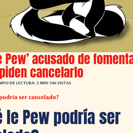
e Pew’ acusado de fomenta
piden cancelarlo
MPO DE LECTURA: 2 MIN
•
546 VISTAS
podría ser cancelado?
 le Pew podría ser