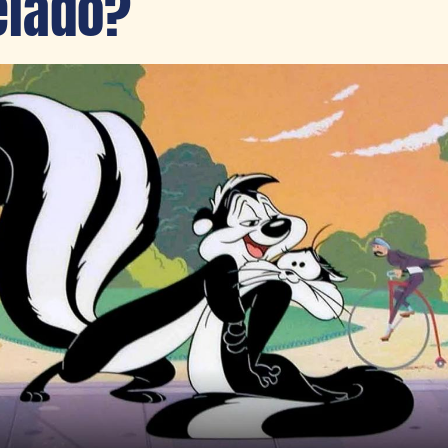
elado?