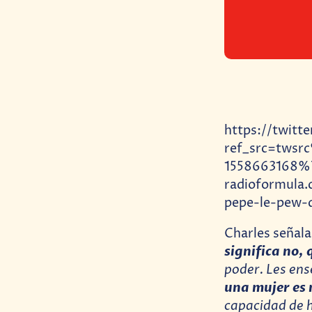
https://twit
ref_src=tws
1558663168%
radioformula
pepe-le-pew-
Charles señala
significa no, 
poder. Les ens
una mujer es 
capacidad de 