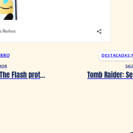
ARRO
DESTACADAS
,
IOR
SIG
Snyder Cut: The Flash protagoniza su nuevo avance