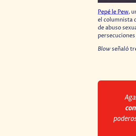
Pepé le Pew
, u
el columnista
de abuso sexua
persecuciones 
Blow
señaló tr
Aga
con
poderos