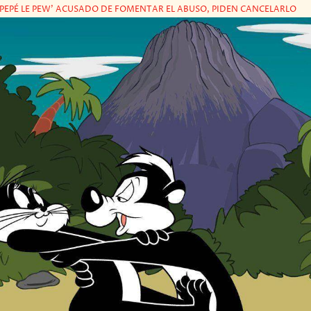
'PEPÉ LE PEW' ACUSADO DE FOMENTAR EL ABUSO, PIDEN CANCELARLO