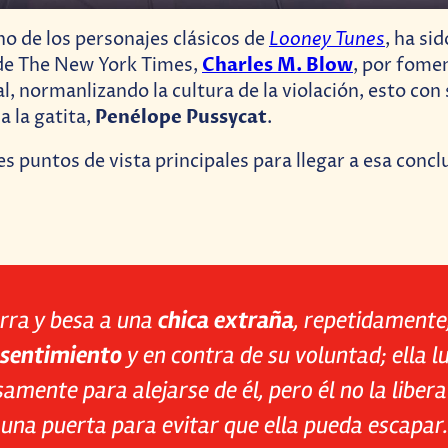
Looney Tunes
no de los personajes clásicos de
, ha si
Charles M. Blow
 de The New York Times,
, por fome
l, normanlizando la cultura de la violación, esto con
Penélope Pussycat
a la gatita,
.
es puntos de vista principales para llegar a esa concl
rra y besa a una
chica extraña
, repetidamente
sentimiento
y en contra de su voluntad; ella l
amente para alejarse de él, pero él no la libera 
una puerta para evitar que ella pueda escapar.