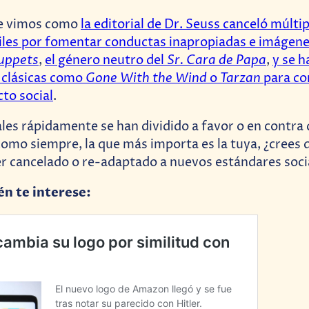
e vimos como
la editorial de Dr. Seuss canceló múltip
tiles por fomentar conductas inapropiadas e imágene
uppets
Sr. Cara de Papa
,
el género neutro del
,
y se 
Gone With the Wind
Tarzan
s clásicas como
o
para c
to social
.
ales rápidamente se han dividido a favor o en contra 
como siempre, la que más importa es la tuya, ¿crees
er cancelado o re-adaptado a nuevos estándares soci
én te interese: