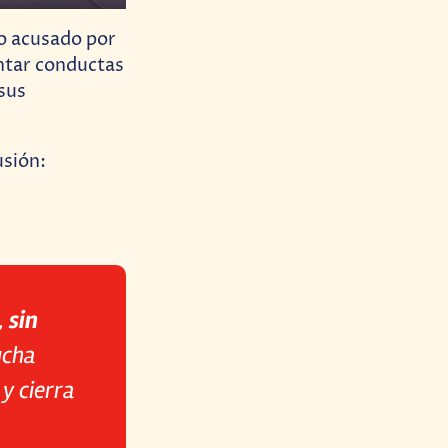
do acusado por
ntar conductas
 sus
usión:
,
sin
ucha
y cierra