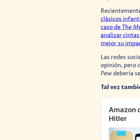
Recientement
clásicos infan
The M
caso de
analizar cinta
mejor su impac
Las redes soci
opinión, pero 
Pew
debería s
Tal vez tambi