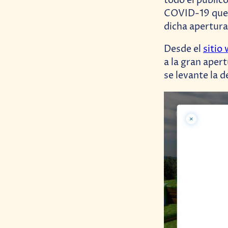
todo el públic
COVID-19 que 
dicha apertura
Desde el
sitio
a la gran aper
se levante la 