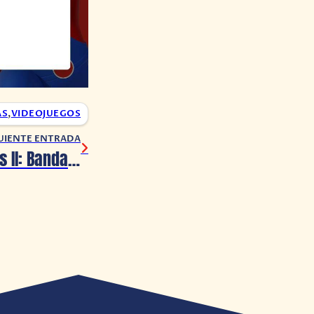
AS
,
VIDEOJUEGOS
UIENTE ENTRADA
Little Nightmares II: Bandai Namco ha lanzado nuevo tráiler, demo y mucho más