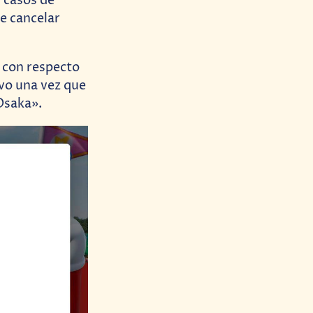
s casos de
e cancelar
n con respecto
evo una vez que
 Osaka».