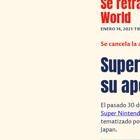
Se retr
World
ENERO 14, 2021
•
TI
Se cancela la
Super
su ap
El pasado 30 d
Super Ninten
tematizado por
Japan.