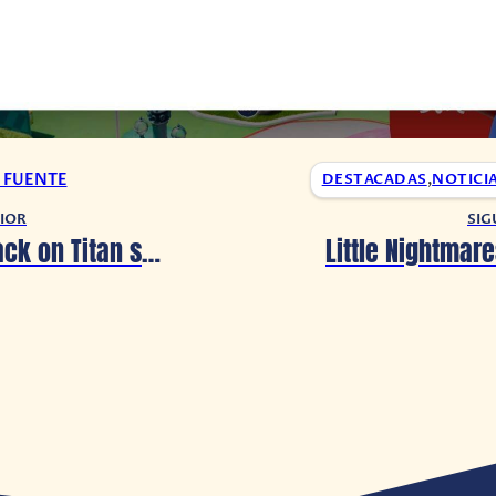
A FUENTE
DESTACADAS
,
NOTICI
IOR
SIG
Fans de Attack on Titan se lanzan contra su director