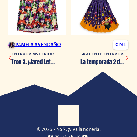
PAMELA AVENDAÑO
CINE
ENTRADA ANTERIOR
SIGUIENTE ENTRADA
Tron 3: ¡Jared Leto protagonizará la nueva entrega de la franquicia!
La temporada 2 de Miss Kobayashi’s Dragon Maid será producida por Kyoto Animation
© 2026 - NSÑ, ¡viva la ñoñería!