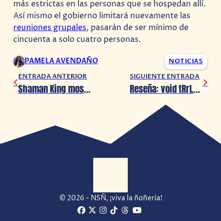
más estrictas en las personas que se hospedan allí.
Así mismo el gobierno limitará nuevamente las
reuniones grupales
, pasarán de ser mínimo de
cincuenta a solo cuatro personas.
PAMELA AVENDAÑO
NOTICIAS
ENTRADA ANTERIOR
SIGUIENTE ENTRADA
Shaman King mostrará mas información sobre su nuevo proyecto el 23 de julio
Reseña: void tRrLM(); //Void Terrarium (Nintendo Switch)
© 2026 - NSÑ, ¡viva la ñoñería!