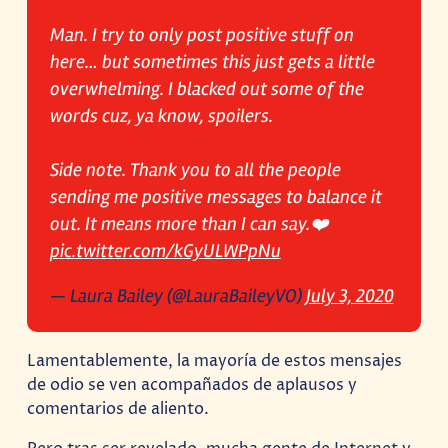
Man. I try to only post positive stuff on
here… but sometimes this just gets a little
overwhelming. I blacked out some of the
words cuz, ya know, spoilers.
Side note. Thank you to all the people
sending me positive messages to balance it
out. It means more than I can say.❤️
pic.twitter.com/kGyULWPpNu
— Laura Bailey (@LauraBaileyVO)
July 3, 2020
Lamentablemente, la mayoría de estos mensajes
de odio se ven acompañados de aplausos y
comentarios de aliento.