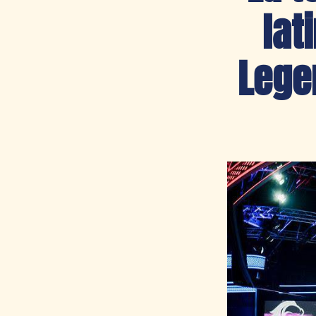
lat
Lege