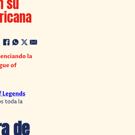
n su
ricana
senciando la
gue of
f Legends
 toda la
ra de