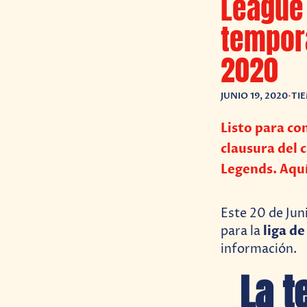
League
tempor
2020
JUNIO 19, 2020
•
TI
Listo para co
clausura del 
Legends. Aqu
Este 20 de Ju
liga de
para la
información.
La t