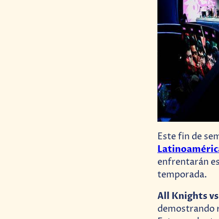
Este fin de se
Latinoaméric
enfrentarán es
temporada.
All Knights v
demostrando re