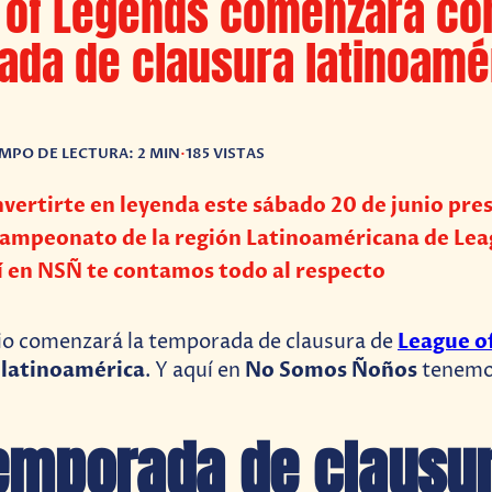
 of Legends comenzará co
ada de clausura latinoamé
EMPO DE LECTURA: 2 MIN
•
185 VISTAS
nvertirte en leyenda este sábado 20 de junio pre
campeonato de la región Latinoaméricana de Lea
í en NSÑ te contamos todo al respecto
League o
nio comenzará la temporada de clausura de
 latinoamérica
No Somos Ñoños
. Y aquí en
tenemos
emporada de clausu