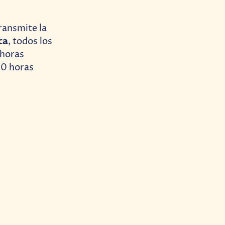
ransmite la
ca
, todos los
 horas
00 horas