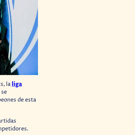
liga
s, la
 se
mpeones de esta
artidas
mpetidores.