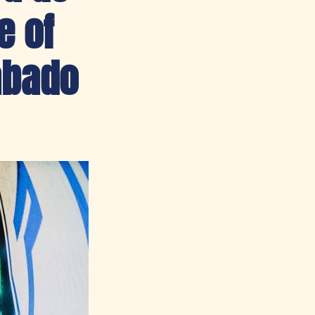
e of
ábado