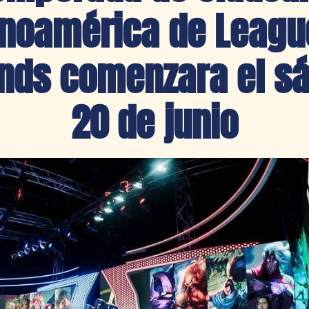
inoamérica de Leagu
nds comenzara el s
20 de junio