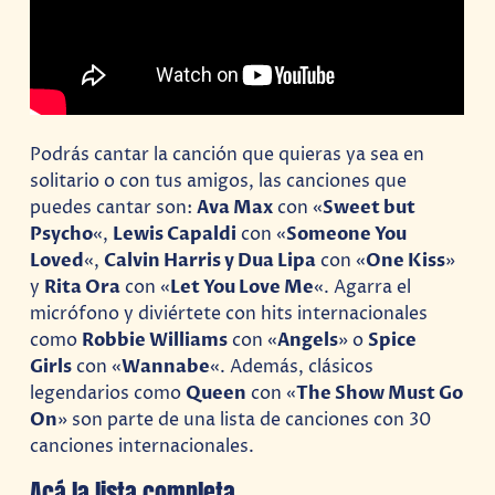
Podrás cantar la canción que quieras ya sea en
solitario o con tus amigos, las canciones que
puedes cantar son:
Ava Max
con «
Sweet but
Psycho
«,
Lewis Capaldi
con «
Someone You
Loved
«,
Calvin Harris y Dua Lipa
con «
One Kiss
»
y
Rita Ora
con «
Let You Love Me
«. Agarra el
micrófono y diviértete con hits internacionales
como
Robbie Williams
con «
Angels
» o
Spice
Girls
con «
Wannabe
«. Además, clásicos
legendarios como
Queen
con «
The Show Must Go
On
» son parte de una lista de canciones con 30
canciones internacionales.
Acá la lista completa