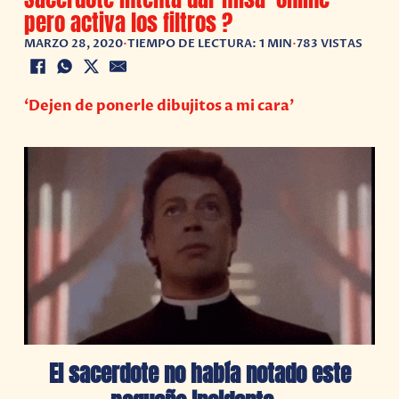
pero activa los filtros ?
MARZO 28, 2020
•
TIEMPO DE LECTURA: 1 MIN
•
783 VISTAS
‘Dejen de ponerle dibujitos a mi cara’
El sacerdote no había notado este