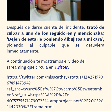
Después de darse cuenta del incidente,
trató de
culpar a uno de los seguidores y mencionaba;
‘Dejen de estarle poniendo dibujitos a mi cara’,
pidiendo al culpable que se detuviera
inmediatamente.
A continuación te mostramos el video del
streaming que circula en
Twitter
:
https://twitter.com/misscathsy/status/124271570
6745147394?
ref_src=twsrc%5Etfw%7Ctwcamp%5Etweetemb
ed&ref_url=https%3A%2F%2Fd-
4075775571479072314.ampproject.net%2F200326
1442330%2Fframe.html