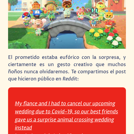
El prometido estaba eufórico con la sorpresa, y
ciertamente es un gesto creativo que muchos
ñoños nunca olvidaremos. Te compartimos el post
que hicieron público en
Reddi
t:
My fiance and I had to cancel our upcoming
wedding due to Covid-19, so our best friends
gave us a surprise animal crossing wedding
instead