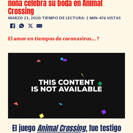
ñoña celebra su boda en Animal
Crossing
MARZO 23, 2020
•
TIEMPO DE LECTURA: 2 MIN
•
476 VISTAS
El amor en tiempos de coronavirus… ?
El juego
Animal Crossing,
fue testigo