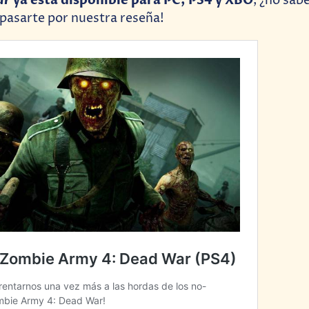
ar
ya está disponible para PC, PS4 y XBO
, ¿no sab
pasarte por nuestra reseña!