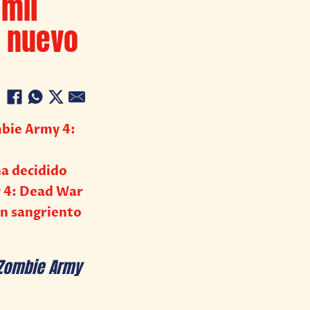
 mil
n nuevo
mbie Army 4:
a decidido
y 4: Dead War
an sangriento
Zombie Army