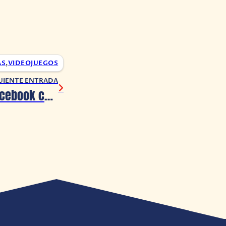
AS
,
VIDEOJUEGOS
UIENTE ENTRADA
PlayStation y Facebook cancelan participación en la GDC por el coronavirus