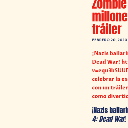
Zombie 
millon
tráiler
FEBRERO 20, 2020
¡Nazis bailar
Dead War! h
v=equ3bSUUD0
celebrar la e
con un tráile
como diverti
¡Nazis baila
4: Dead War
!