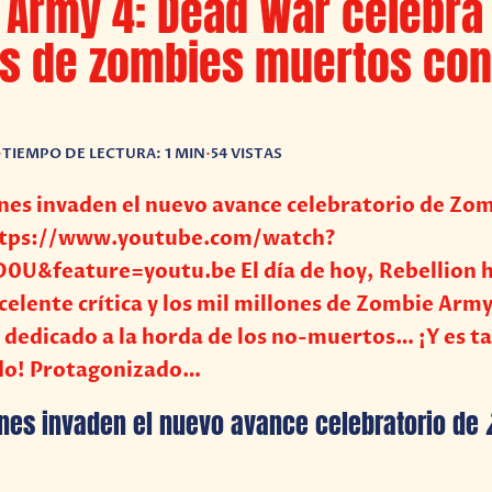
Army 4: Dead War celebra
es de zombies muertos co
•
TIEMPO DE LECTURA: 1 MIN
•
54 VISTAS
ines invaden el nuevo avance celebratorio de Zo
ttps://www.youtube.com/watch?
U&feature=youtu.be El día de hoy, Rebellion h
xcelente crítica y los mil millones de Zombie Arm
r dedicado a la horda de los no-muertos… ¡Y es t
do! Protagonizado…
rines invaden el nuevo avance celebratorio de