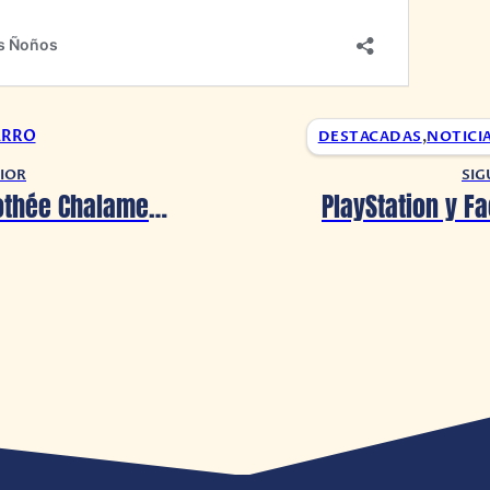
ARRO
DESTACADAS
,
NOTICI
IOR
SIG
Rumor: Timothée Chalamet podría interpretar a Robin en ‘The Batman’