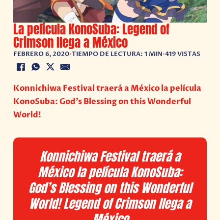
La película KonoSuba: Legend of
Crimson llega a México
FEBRERO 6, 2020
•
TIEMPO DE LECTURA: 1 MIN
•
419 VISTAS
Konnichiwa Festival traerá a México la película
KonoSuba: God’s Blessing on this Wonderful
World!
Konnichiwa Festival traerá a
México la película KonoSuba:
God’s Blessing on this Wonderful
World! Legend of Crimson llega a
México