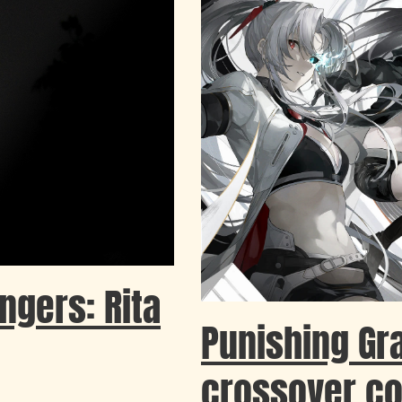
gers: Rita
Punishing Gr
crossover co