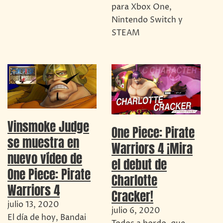
para Xbox One,
Nintendo Switch y
STEAM
Vinsmoke Judge
One Piece: Pirate
se muestra en
Warriors 4 ¡Mira
nuevo vídeo de
el debut de
One Piece: Pirate
Charlotte
Warriors 4
Cracker!
julio 13, 2020
julio 6, 2020
El día de hoy, Bandai