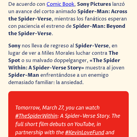
De acuerdo con
Comic Book
,
Sony Pictures
lanzó
un avance del corto animado
Spider-Man: Across
the Spider-Verse
, mientras los fanáticos esperan
con paciencia el estreno de
Spider-Man: Beyond
the Spider-Verse
.
Sony
nos lleva de regreso al
Spider-Verse
, en
lugar de ver a Miles Morales luchar contra
The
Spot
o su malvado doppelganger,
«The Spider
Within: A Spider-Verse Story»
muestra al joven
Spider-Man
enfrentándose a un enemigo
demasiado familiar: la ansiedad.
Tomorrow, March 27, you can watch
#TheSpiderWithin
: A Spider-Verse Story. The
full short film debuts on YouTube, in
partnership with the
#KevinLoveFund
and