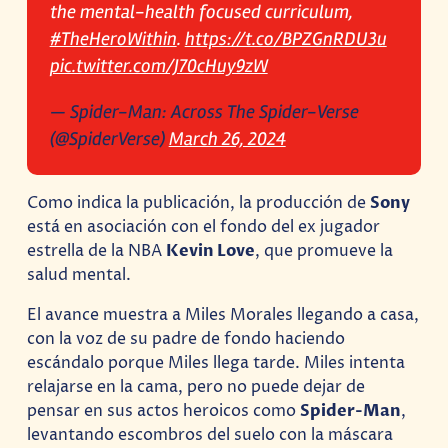
the mental-health focused curriculum,
#TheHeroWithin
.
https://t.co/BPZGnRDU3u
pic.twitter.com/J70cHuy9zW
— Spider-Man: Across The Spider-Verse
(@SpiderVerse)
March 26, 2024
Como indica la publicación, la producción de
Sony
está en asociación con el fondo del ex jugador
estrella de la NBA
Kevin Love
, que promueve la
salud mental.
El avance muestra a Miles Morales llegando a casa,
con la voz de su padre de fondo haciendo
escándalo porque Miles llega tarde. Miles intenta
relajarse en la cama, pero no puede dejar de
pensar en sus actos heroicos como
Spider-Man
,
levantando escombros del suelo con la máscara