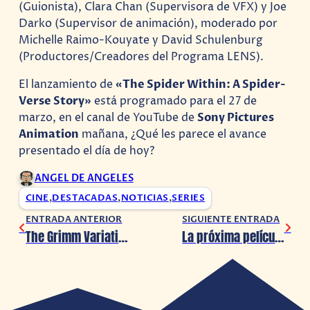
(Guionista), Clara Chan (Supervisora de VFX) y Joe
Darko (Supervisor de animación), moderado por
Michelle Raimo-Kouyate y David Schulenburg
(Productores/Creadores del Programa LENS).
El lanzamiento de
«The Spider Within: A Spider-
Verse Story»
está programado para el 27 de
marzo, en el canal de YouTube de
Sony Pictures
Animation
mañana, ¿Qué les parece el avance
presentado el día de hoy?
ANGEL DE ANGELES
CINE
,
DESTACADAS
,
NOTICIAS
,
SERIES
ENTRADA ANTERIOR
SIGUIENTE ENTRADA
The Grimm Variations: Netflix presenta un avance de su próximo anime, llegará el 17 de abril
La próxima película de Piratas del Caribe será un Reboot