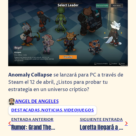
Anomaly Collapse
se lanzará para PC a través de
Steam el 12 de abril, ¿Listos para probar tu
estrategia en un universo críptico?
ANGEL DE ANGELES
DESTACADAS
,
NOTICIAS
,
VIDEOJUEGOS
ENTRADA ANTERIOR
SIGUIENTE ENTRADA
Rumor: Grand Theft Auto 6 podría retrasarse a 2026
Loretta llegará a consolas el 11 de abril