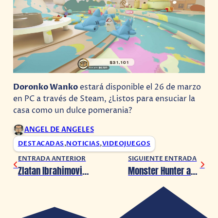
Doronko Wanko
estará disponible el 26 de marzo
en PC a través de Steam, ¿Listos para ensuciar la
casa como un dulce pomerania?
ANGEL DE ANGELES
DESTACADAS
,
NOTICIAS
,
VIDEOJUEGOS
ENTRADA ANTERIOR
SIGUIENTE ENTRADA
Zlatan Ibrahimovic será el presidente de la Kings World Cup 2024
Monster Hunter anuncia una nueva colaboración por su 20° Aniversario: Street Fighter 6 x Monster Hunter