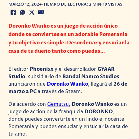
MARZO 12, 2024
•
TIEMPO DE LECTURA: 2 MIN
•
19 VISTAS
Doronko Wanko es un juego de acción único
donde te conviertes en un adorable Pomerania
y tu objetivo es simple: Desordenar y ensuciar la
casa de tu dueño tanto como puedas…
El editor
Phoenixx
y el desarrollador
GYAAR
Studio
, subsidiario de
Bandai Namco Studios
,
anunciaron que
Doronko Wanko
, llegará el
26 de
marzo a PC
a través de Steam.
De acuerdo con
Gematsu
,
Doronko Wanko
es un
juego de acción de la franquicia
DORONKO
,
donde puedes convertirte en un lindo e inocente
Pomerania y puedes ensuciar y ensuciar la casa de
tu amo.