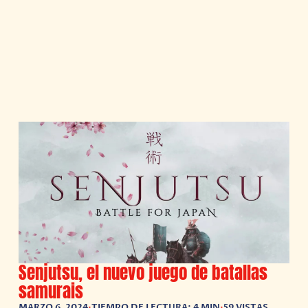
Senjutsu, el nuevo juego de batallas
samurais
MARZO 6, 2024
•
TIEMPO DE LECTURA: 4 MIN
•
59 VISTAS