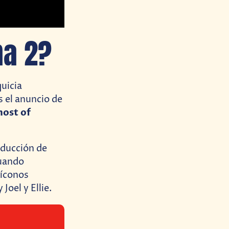
ma 2?
uicia
s el anuncio de
ost of
roducción de
cuando
 íconos
oel y Ellie.