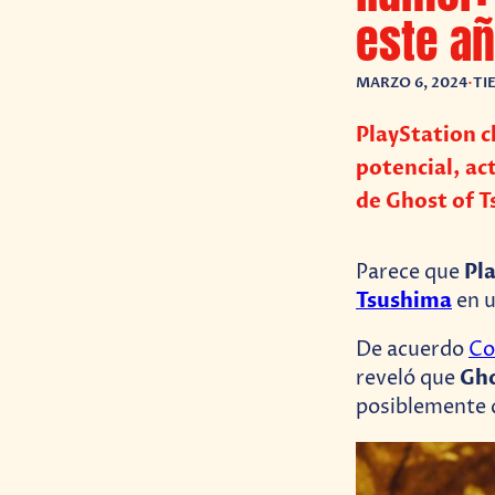
este a
MARZO 6, 2024
•
TI
PlayStation c
potencial, ac
de Ghost of 
Pl
Parece que
Tsushima
en u
De acuerdo
Co
Gho
reveló que
posiblemente 