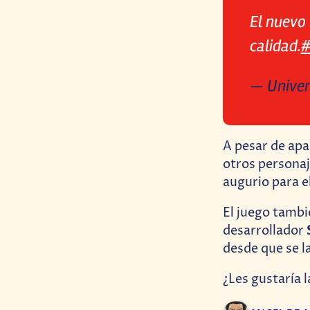
El nuevo
calidad.
#
— Univer
A pesar de apa
otros personaj
augurio para e
El juego tambié
desarrollador
desde que se 
¿Les gustaría 