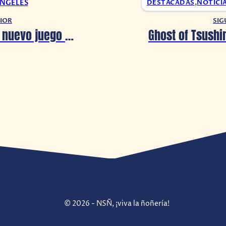
ANGELES
DESTACADAS
,
NOTICI
IOR
SIG
Senjutsu, el nuevo juego de batallas samurais
© 2026 - NSÑ, ¡viva la ñoñería!