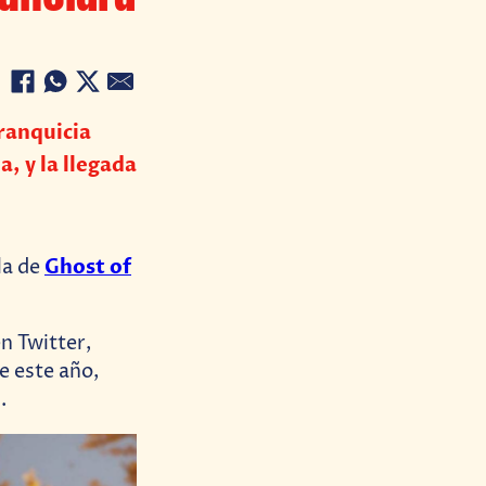
ranquicia
, y la llegada
Ghost of
la de
n Twitter,
 este año,
o
.