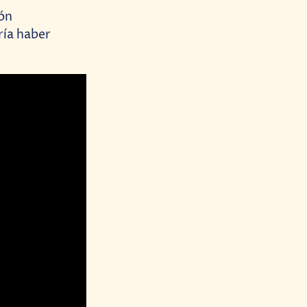
ión
ría haber