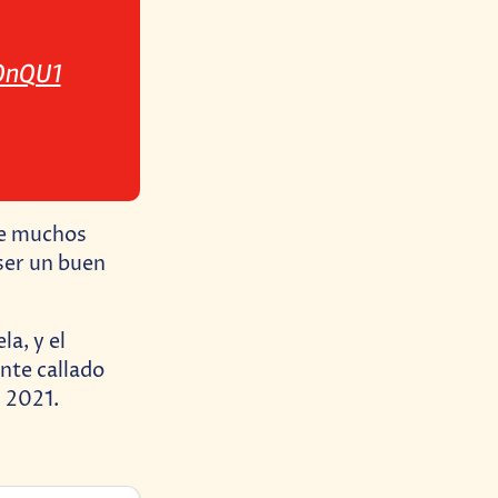
rOnQU1
ue muchos
ser un buen
la, y el
nte callado
 2021.