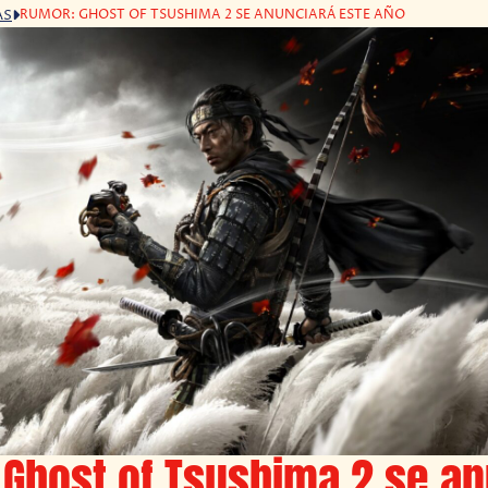
RUMOR: GHOST OF TSUSHIMA 2 SE ANUNCIARÁ ESTE AÑO
AS
Ghost of Tsushima 2 se an