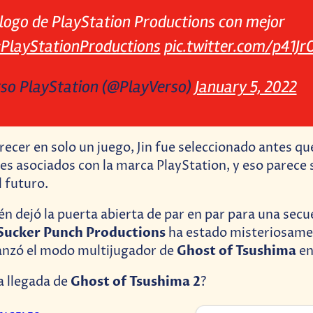
 logo de PlayStation Productions con mejor
PlayStationProductions
pic.twitter.com/p41J
so PlayStation (@PlayVerso)
January 5, 2022
recer en solo un juego, Jin fue seleccionado antes q
es asociados con la marca PlayStation, y eso parece 
l futuro.
n dejó la puerta abierta de par en par para una secue
Sucker Punch Productions
ha estado misteriosame
Ghost of Tsushima
lanzó el modo multijugador de
en
Ghost of Tsushima 2
la llegada de
?