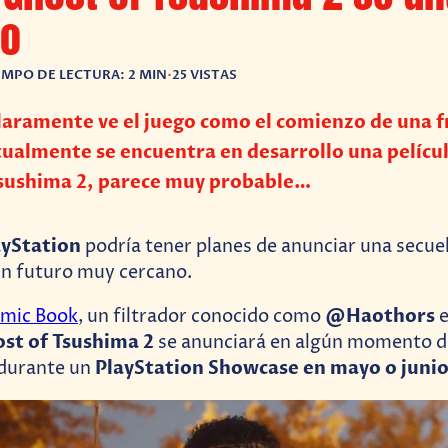
ño
EMPO DE LECTURA: 2 MIN
•
25 VISTAS
laramente ve el juego como el comienzo de una f
tualmente se encuentra en desarrollo una película
Tsushima 2, parece muy probable…
ayStation
podría tener planes de anunciar una secue
n futuro muy cercano.
@Haothors
mic Book
, un filtrador conocido como
e
st of Tsushima 2
se anunciará en algún momento de
PlayStation Showcase en mayo o juni
durante un