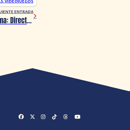
AS
,
VIDEOJUEGOS
UIENTE ENTRADA
Ghost of Tsushima: Director’s Cut llega a PC en mayo 2024