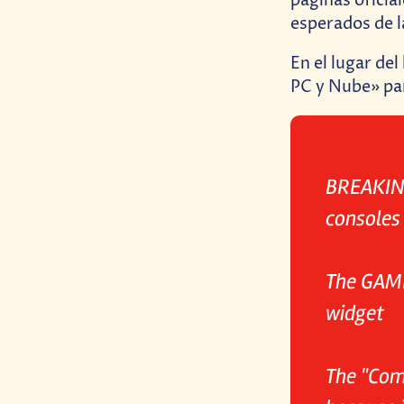
páginas oficia
esperados de 
En el lugar de
PC y Nube» pa
BREAKING
consoles
The GAME
widget
The "Com