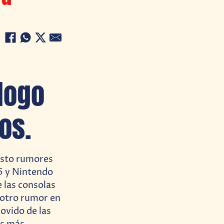
logo
os.
isto rumores
 5 y Nintendo
 las consolas
 otro rumor en
ovido de las