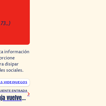
_73_)
ta información
porcione
ra disipar
es sociales.
AS
,
VIDEOJUEGOS
UIENTE ENTRADA
Las Tortugas Ninja vuelven a Fortnite