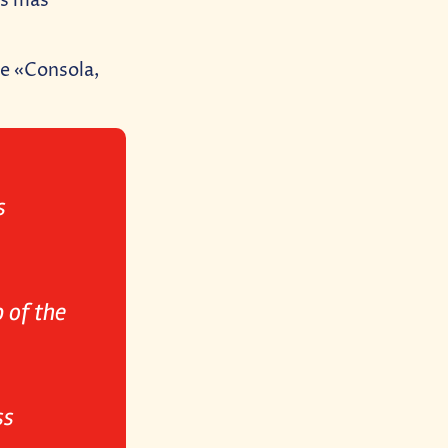
os más
ce «Consola,
s
 of the
ss