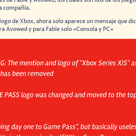
les de Fable y Avowed, los cuales son dos de los jueg
la compañía.
l logo de Xbox, ahora solo aparece un mensaje que di
ra Avowed y para Fable solo «Consola y PC»
: The mention and logo of "Xbox Series X|S" a
 has been removed
 PASS logo was changed and moved to the top
ing day one to Game Pass", but basically usele