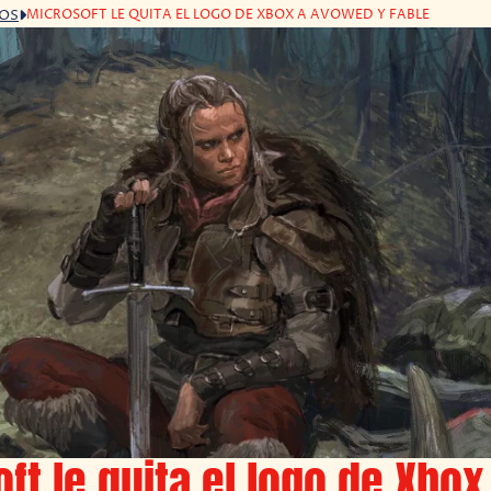
MICROSOFT LE QUITA EL LOGO DE XBOX A AVOWED Y FABLE
GOS
ft le quita el logo de Xbox