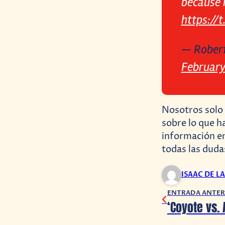
because it
https://
— Robert
February
Nosotros solo 
sobre lo que h
información en
todas las duda
ISAAC DE L
ENTRADA ANTER