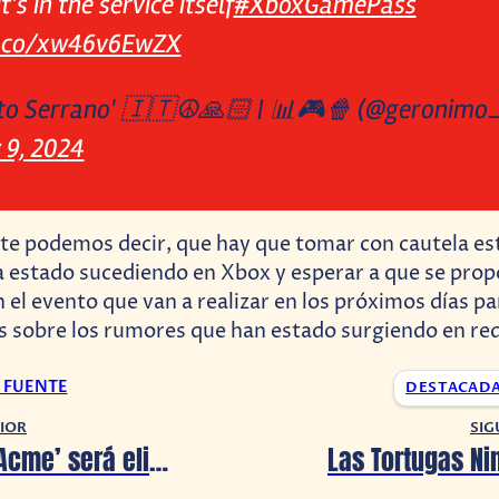
's in the service itself
#XboxGamePass
t.co/xw46v6EwZX
o Serrano' 🇮🇹☮️🙏🏻 | 📊🎮🍿 (@geronimo
 9, 2024
te podemos decir, que hay que tomar con cautela es
a estado sucediendo en Xbox y esperar a que se pro
 el evento que van a realizar en los próximos días pa
s sobre los rumores que han estado surgiendo en red
A FUENTE
DESTACAD
IOR
SIG
‘Coyote vs. Acme’ será eliminada al no conseguir estreno