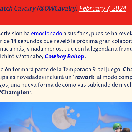
atch Cavalry (@OWCavalry)
February 7, 2024
Activision ha
emocionado
a sus fans, pues se ha reve
 de 14 segundos que reveló la próxima gran colabor
 nada más, y nada menos, que con la legendaria franq
Cowboy Bebop
.
’ichirō Watanabe,
Ch
ción formará parte de la Temporada 9 del juego,
rework
ipales novedades incluirá un ‘
‘ al modo comp
ngos, una nueva forma de cómo vas subiendo de nivel
Champion
‘
‘.