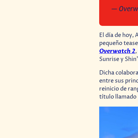
— Overw
El día de hoy, 
pequeño teaser
Overwatch 2
,
Sunrise y Shin
Dicha colabora
entre sus princ
reinicio de ra
título llamado 