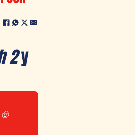
h 2
y
 🤠