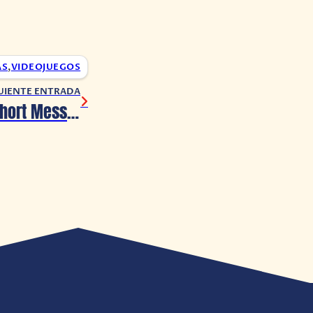
AS
,
VIDEOJUEGOS
UIENTE ENTRADA
Silent Hill: The Short Message supera el millón de descargas en PS5