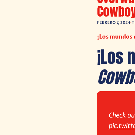
Cowboy
FEBRERO 7, 2024
•
T
¡Los mundos 
¡Los
Cowb
Check ou
pic.twit