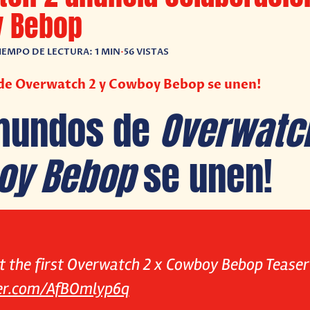
 Bebop
IEMPO DE LECTURA: 1 MIN
•
56 VISTAS
de Overwatch 2 y Cowboy Bebop se unen!
 mundos de
Overwatc
oy Bebop
se unen!
t the first Overwatch 2 x Cowboy Bebop Teaser
ter.com/AfBOmlyp6q