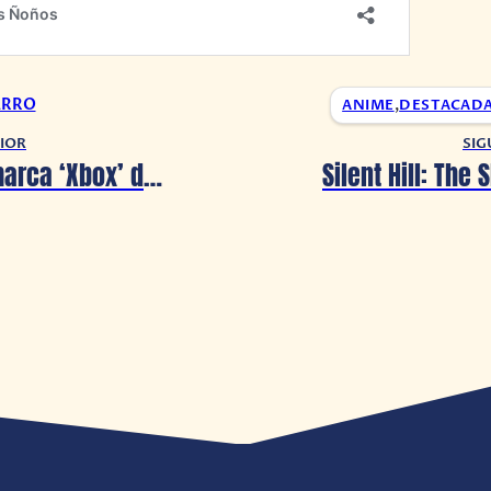
ARRO
ANIME
,
DESTACAD
IOR
SIG
Rumor: La marca ‘Xbox’ desaparecera por completo