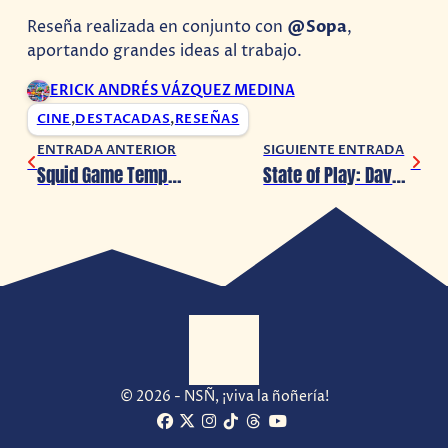
Reseña realizada en conjunto con
@Sopa
,
aportando grandes ideas al trabajo.
ERICK ANDRÉS VÁZQUEZ MEDINA
CINE
,
DESTACADAS
,
RESEÑAS
ENTRADA ANTERIOR
SIGUIENTE ENTRADA
Squid Game Temporada 2, presenta su primer avance
State of Play: Dave the Diver llegará a PlayStation.
© 2026 - NSÑ, ¡viva la ñoñería!