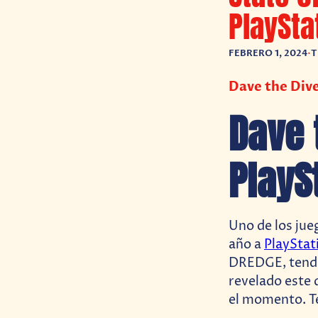
PlaySta
FEBRERO 1, 2024
•
T
Dave the Dive
Dave 
PlayS
Uno de los jue
año a
PlayStat
DREDGE, tendrá
revelado este 
el momento. Te