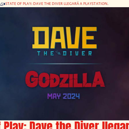
STATE OF PLAY: DAVE THE DIVER LLEGARÁ A PLAYSTATION.
AS
f Play: Dave the Diver llega