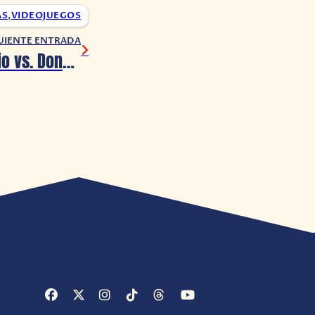
AS
,
VIDEOJUEGOS
UIENTE ENTRADA
El demo de Mario vs. Donkey Kong ¡Ya está disponible en Nintendo Switch!