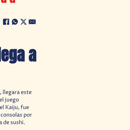
lega a
 llegara este
el juego
l Kaiju, fue
s consolas por
a de sushi.