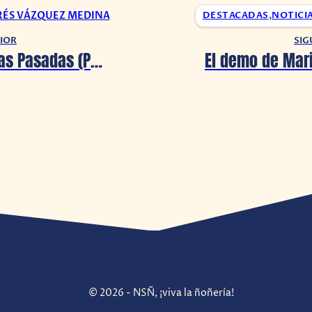
RÉS VÁZQUEZ MEDINA
DESTACADAS
,
NOTICI
IOR
SIG
Reseña: Vidas Pasadas (Past Lives)
© 2026 - NSÑ, ¡viva la ñoñería!