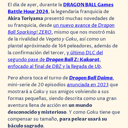
El día de ayer, durante la
DRAGON BALL Games
Battle Hour 2024
, la legendaria franquicia de
Akira Toriyama
presentó muchas novedades de
su franquicia, desde
un nuevo avance de
Dragon
Ball Sparking! ZERO
,
mismo que nos mostró más
de la rivalidad de
Vegeta y Goku
, así como un
plantel apróximado de 164 peleadores, además de
la confirmación del tercer,
y último DLC del
segundo pase de
Dragon Ball Z: Kakarot
,
enfocado al final de
DBZ
y la llegada de
Ub
.
Pero ahora toca el turno de
Dragon Ball Daima
,
mini-serie de 20 episodios
anunciada en 2023
que
mostrará a
Goku
y sus amigos volviendo a sus
formas pequeñas, siendo descrita como una gran
aventura llena de acción en
un mundo
desconocido y misterioso
. Y como Goku tiene que
compensar su tamaño,
para pelear usará su
báculo sagrado
.