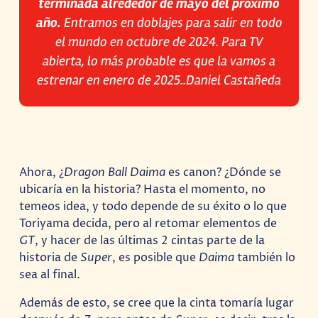
terminada alrededor de mayo del próximo
año.
Entramos en doblajes para salir en todo
el mundo en octubre de 2024. Para TV
abierta, lo más probable es que la vamos a
estrenar en enero de 2025
..Daniel Castañeda
Ahora, ¿
Dragon Ball Daima
es canon? ¿Dónde se
ubicaría en la historia? Hasta el momento, no
temeos idea, y todo depende de su éxito o lo que
Toriyama decida, pero al retomar elementos de
GT
, y hacer de las últimas 2 cintas parte de la
historia de
Super
, es posible que
Daima
también lo
sea al final.
Además de esto, se cree que la cinta tomaría lugar