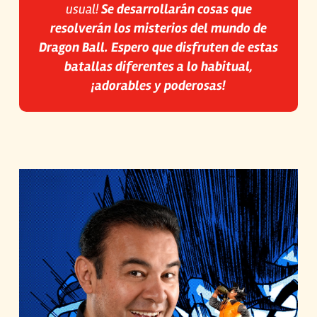
usual!
Se desarrollarán cosas que
resolverán los misterios del mundo de
Dragon Ball. Espero que disfruten de estas
batallas diferentes a lo habitual,
¡adorables y poderosas!