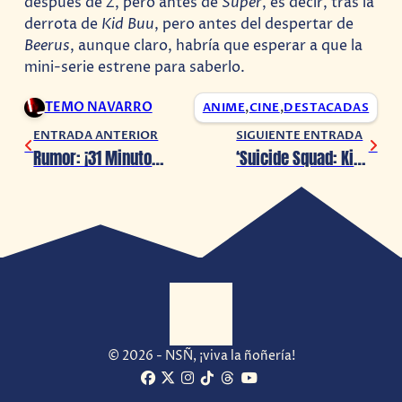
después de
Z
, pero antes de
Super
, es decir, tras la
derrota de
Kid Buu
, pero antes del despertar de
Beerus
, aunque claro, habría que esperar a que la
mini-serie estrene para saberlo.
TEMO NAVARRO
ANIME
,
CINE
,
DESTACADAS
ENTRADA ANTERIOR
SIGUIENTE ENTRADA
Rumor: ¡31 Minutos tendrá una nueva película!
‘Suicide Squad: Kill the Justice League’ abre y cierra sus servidores por tremendo error
© 2026 - NSÑ, ¡viva la ñoñería!