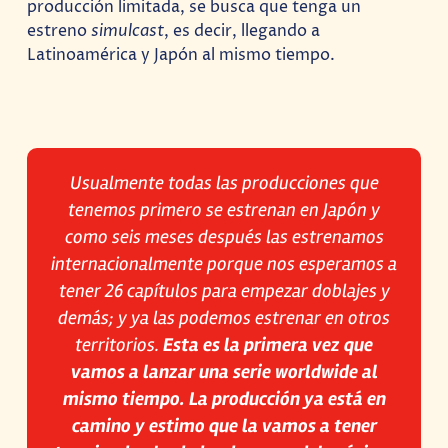
producción limitada, se busca que tenga un
estreno
simulcast
, es decir, llegando a
Latinoamérica y Japón al mismo tiempo.
Usualmente todas las producciones que
tenemos primero se estrenan en Japón y
como seis meses después las estrenamos
internacionalmente porque nos esperamos a
tener 26 capítulos para empezar doblajes y
demás; y ya las podemos estrenar en otros
territorios.
Esta es la primera vez que
vamos a lanzar una serie worldwide al
mismo tiempo. La producción ya está en
camino y estimo que la vamos a tener