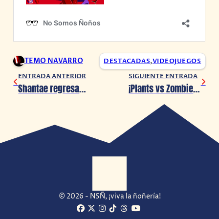
TEMO NAVARRO
DESTACADAS
,
VIDEOJUEGOS
ENTRADA ANTERIOR
SIGUIENTE ENTRADA
Shantae regresa… ¿En el 3DS?
¡Plants vs Zombies 3: Welcome to Zomburbia ya está disponible! (Pero…)
© 2026 - NSÑ, ¡viva la ñoñería!