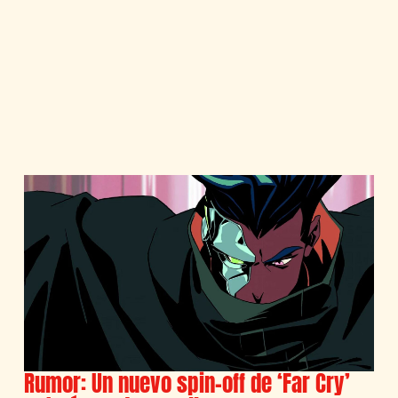
Rumor: Un nuevo spin-off de ‘Far Cry’