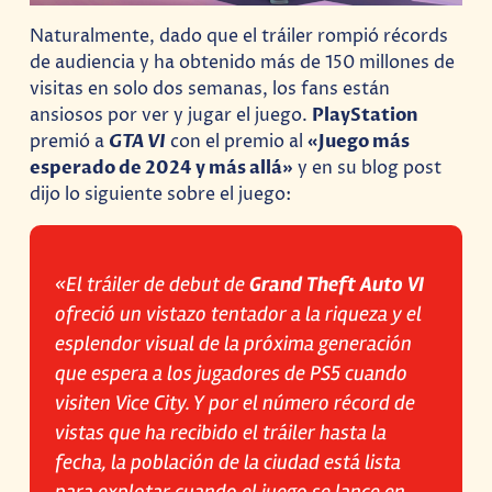
Naturalmente, dado que el tráiler rompió récords
de audiencia y ha obtenido más de 150 millones de
visitas en solo dos semanas, los fans están
ansiosos por ver y jugar el juego.
PlayStation
premió a
GTA VI
con el premio al
«Juego más
esperado de 2024 y más allá»
y en su blog post
dijo lo siguiente sobre el juego:
«El tráiler de debut de
Grand Theft Auto VI
ofreció un vistazo tentador a la riqueza y el
esplendor visual de la próxima generación
que espera a los jugadores de PS5 cuando
visiten Vice City. Y por el número récord de
vistas que ha recibido el tráiler hasta la
fecha, la población de la ciudad está lista