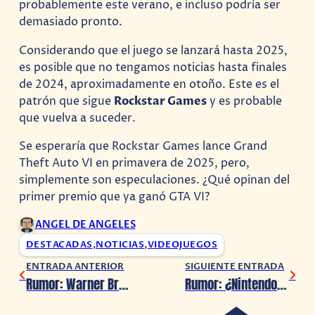
probablemente este verano, e incluso podría ser
demasiado pronto.
Considerando que el juego se lanzará hasta 2025,
es posible que no tengamos noticias hasta finales
de 2024, aproximadamente en otoño. Este es el
patrón que sigue
Rockstar Games
y es probable
que vuelva a suceder.
Se esperaría que Rockstar Games lance Grand
Theft Auto VI en primavera de 2025, pero,
simplemente son especulaciones. ¿Qué opinan del
primer premio que ya ganó GTA VI?
ANGEL DE ANGELES
DESTACADAS
,
NOTICIAS
,
VIDEOJUEGOS
ENTRADA ANTERIOR
SIGUIENTE ENTRADA
Rumor: Warner Bros. Discovery se fusionará con Paramount Global
Rumor: ¿Nintendo planea un juego de The Legend Of Zelda al estilo Mario Maker?