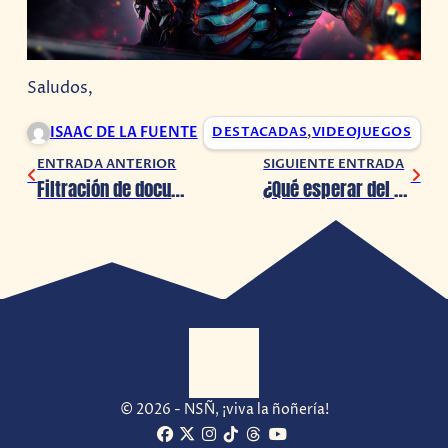
Saludos,
ISAAC DE LA FUENTE
DESTACADAS
,
VIDEOJUEGOS
ENTRADA ANTERIOR
SIGUIENTE ENTRADA
Filtración de documentos de Insomniac Games indica que habría un juego del Spider-Verse en desarrollo
¿Qué esperar del DLC gratuito de God of War: Ragnarok? ¡Te traemos sus detalles!
© 2026 - NSÑ, ¡viva la ñoñería!