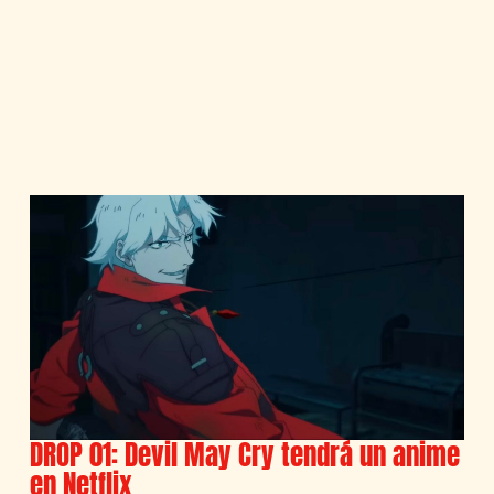
DROP 01: Devil May Cry tendrá un anime
en Netflix