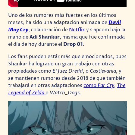
Uno de los rumores más fuertes en los últimos
meses, ha sido una adaptación animada de
Devil
May Cry
, colaboración de
Netflix
y Capcom bajo la
mano de
Adi Shankar
, misma que fue confirmada
el día de hoy durante el
Drop 01
.
Los fans pueden estár más que emocionados, pues
Shankar ha logrado un gran trabajo con otras
propiedades como
El Juez Dredd
, o
Castlevania
, y
se mantienen rumores desde 2018 de que también
trabajará en otras adaptaciones
como
Far Cry
,
The
Legend of Zelda
o
Watch_Dogs.