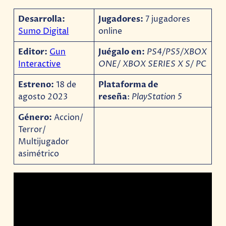
Desarrolla:
Jugadores:
7 jugadores
Sumo Digital
online
Editor:
Gun
Juégalo
en:
PS4/PS5/XBOX
Interactive
ONE/ XBOX SERIES X S/ P
C
Estreno:
18 de
Plataforma de
agosto 2023
reseña
:
PlayStation 5
Género:
Accion/
Terror/
Multijugador
asimétrico