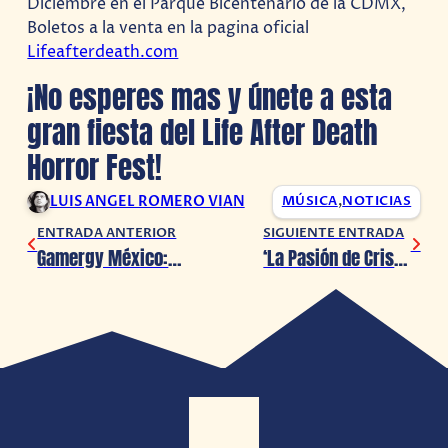
Diciembre en el Parque Bicentenario de la CDMX,
Boletos a la venta en la pagina oficial
Lifeafterdeath.com
¡No esperes mas y únete a esta
gran fiesta del Life After Death
Horror Fest!
LUIS ANGEL ROMERO VIAN
MÚSICA
,
NOTICIAS
ENTRADA ANTERIOR
SIGUIENTE ENTRADA
Gamergy México: Una fiesta llena de emociones
‘La Pasión de Cristo 2’ comenzará a grabarse en 2024