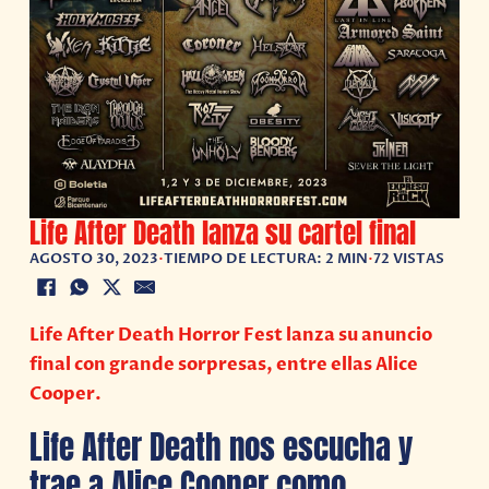
Life After Death lanza su cartel final
AGOSTO 30, 2023
•
TIEMPO DE LECTURA: 2 MIN
•
72 VISTAS
Life After Death Horror Fest lanza su anuncio
final con grande sorpresas, entre ellas Alice
Cooper.
Life After Death nos escucha y
trae a Alice Cooper como