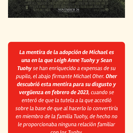
La mentira de la adopción de Michael es
una en la que Leigh Anne Tuohy y Sean
Tuohy
se han enriquecido a expensas de su
pupilo, el abajo firmante Michael Oher.
Oher
descubrió esta mentira para su disgusto y
vergüenza en febrero de 2023
, cuando se
enteró de que la tutela a la que accedió
sobre la base de que al hacerlo lo convertiría
en miembro de la familia Tuohy, de hecho no
le proporcionaba ninguna relación familiar
con los Tuohy.