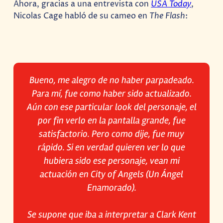
Ahora, gracias a una entrevista con
USA Today
,
Nicolas Cage habló de su cameo en
The Flash
:
Bueno, me alegro de no haber parpadeado.
Para mí, fue como haber sido actualizado.
Aún con ese particular look del personaje, el
por fin verlo en la pantalla grande, fue
satisfactorio. Pero como dije, fue muy
rápido. Si en verdad quieren ver lo que
hubiera sido ese personaje, vean mi
actuación en City of Angels (Un Ángel
Enamorado).
Se supone que iba a interpretar a Clark Kent