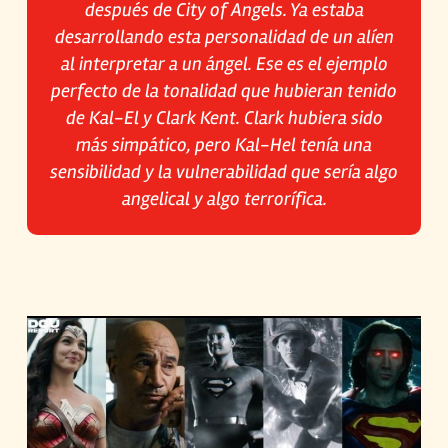
después de City of Angels. Ya estaba
desarrollando esta personalidad de un alíen
al interpretar a un ángel. Ese es el ejemplo
perfecto de la tonalidad que hubieran tenido
de Kal-El y Clark Kent. Clark hubiera sido
más simpático, pero Kal-Hel tenía una
sensibilidad y la vulnerabilidad que sería algo
angelical y algo terrorífica.