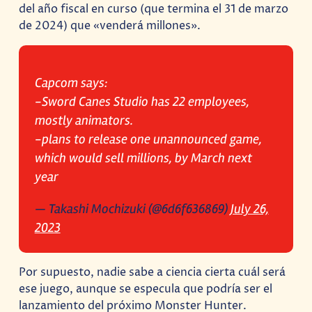
del año fiscal en curso (que termina el 31 de marzo
de 2024) que «venderá millones».
Capcom says:
-Sword Canes Studio has 22 employees,
mostly animators.
-plans to release one unannounced game,
which would sell millions, by March next
year
— Takashi Mochizuki (@6d6f636869)
July 26,
2023
Por supuesto, nadie sabe a ciencia cierta cuál será
ese juego, aunque se especula que podría ser el
lanzamiento del próximo Monster Hunter.