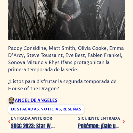
Paddy Considine, Matt Smith, Olivia Cooke, Emma
D’Arcy, Steve Toussaint, Eve Best, Fabien Frankel,
Sonoya Mizuno y Rhys Ifans protagonizan la
primera temporada de la serie.
¿Listos para disfrutar la segunda temporada de
House of the Dragon?
ANGEL DE ANGELES
DESTACADAS
,
NOTICIAS
,
RESEÑAS
ENTRADA ANTERIOR
SIGUIENTE ENTRADA
SDCC 2023: Star Wars Outlaws presenta nuevo avance detrás de cámaras
Pokémon: ¡Dale un vistazo al video del Campeonato Mundial 2023!