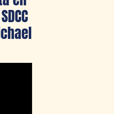
 SDCC
ichael