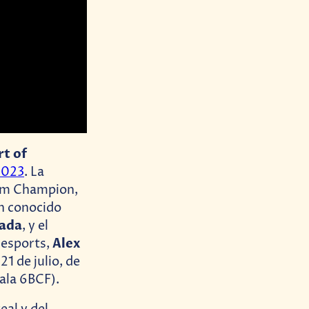
rt of
2023
. La
lam Champion,
n conocido
rada
, y el
Alex
 esports,
21 de julio, de
ala 6BCF).