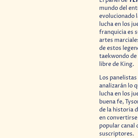
TE
El panel de
mundo del ent
evolucionado l
lucha en los ju
franquicia es 
artes marciale
de estos legen
taekwondo de H
libre de King.
Los panelistas
analizarán lo q
lucha en los j
buena fe, Tyso
de la historia
en convertirse
popular canal
suscriptores.