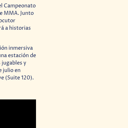
n el Campeonato
 de MMA. Junto
locutor
á a historias
ión inmersiva
una estación de
 jugables y
 julio en
e (Suite 120).