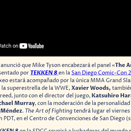
The A
anunció que Mike Tyson encabezará el panel «
TEKKEN 8
sentado por
en la
San Diego Comic-Con 
oxeo estará acompañado por la única MMA Grand S
Xavier Woods,
y la superestrella de la WWE,
tambié
Katsuhiro Ha
eed, junto con el director del juego,
chael Murray
, con la moderación de la personalidad
 Méndez
The Art of Fighting
.
tendrá lugar el viernes 
h PDT, en el Centro de Convenciones de San Diego (s