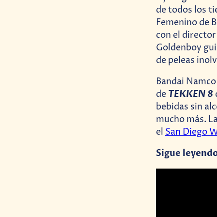
de todos los t
Femenino de Be
con el directo
Goldenboy guia
de peleas inol
Bandai Namco 
TEKKEN 8
de
bebidas sin al
mucho más. La
el
San Diego W
Sigue leyend