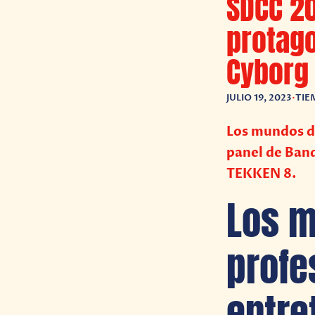
SDCC 20
protago
Cyborg
JULIO 19, 2023
•
TIE
Los mundos de
panel de Ban
TEKKEN 8.
Los m
profe
entre