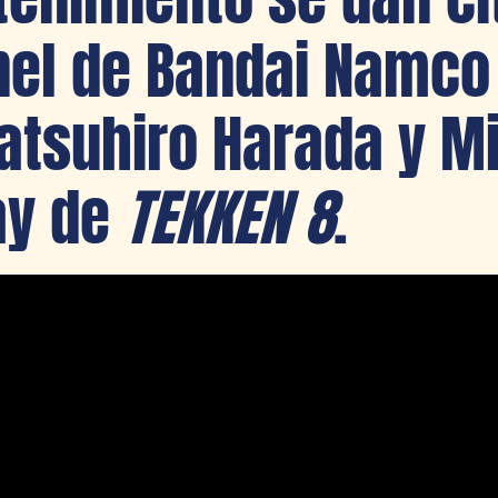
nel de Bandai Namco
atsuhiro Harada y M
y de
TEKKEN 8
.