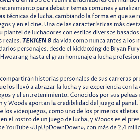
KKEN 8
en la SDCC reunirá a luchadores del mundo re
retenimiento para debatir temas comunes y analiza
as técnicas de lucha, cambiando la forma en que se r
egos y en el cine. Una de las características más dest
su plantel de luchadores con estilos diversos basados
TEKKEN 8
s reales.
da vida como nunca antes a los
darios personajes, desde el kickboxing de Bryan Fury 
woarang hasta el gran homenaje a lucha profesional
 compartirán historias personales de sus carreras pr
ue los llevó a abrazar la lucha y su experiencia con la 
uegos y el entretenimiento. Conocidos por sus peleas 
n y Woods aportan la credibilidad del juego al panel.
 de los videojuegos, como uno de los primeros atletas
 en el rostro de un juego de lucha, y Woods es el pre
 de YouTube «UpUpDownDown», con más de 2,4 mill