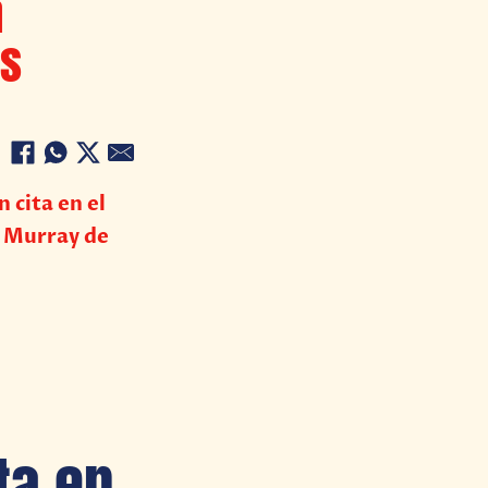
á
is
 cita en el
 Murray de
ta en