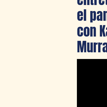
el pa
con K
Murra