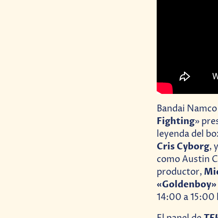
Bandai Namco 
Fighting
» pre
leyenda del b
Cris Cyborg
, 
como Austin Cr
Mi
productor,
«Goldenboy»
14:00 a 15:00 