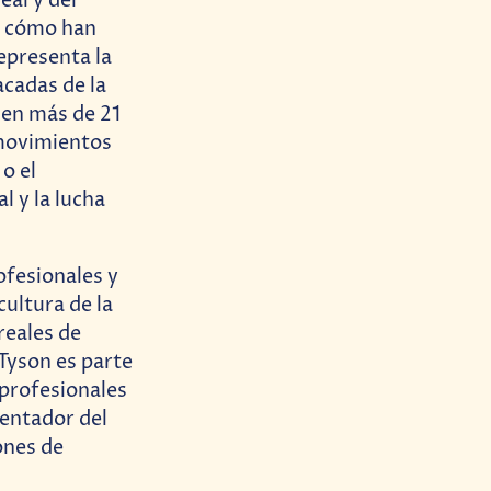
al y del
r cómo han
epresenta la
acadas de la
 en más de 21
 movimientos
o el
 y la lucha
ofesionales y
cultura de la
reales de
 Tyson es parte
 profesionales
sentador del
ones de