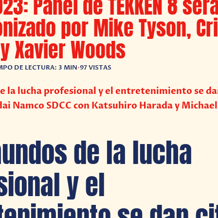
23: Panel de TEKKEN 8 ser
nizado por Mike Tyson, Cr
 y Xavier Woods
MPO DE LECTURA: 3 MIN
•
97 VISTAS
 la lucha profesional y el entretenimiento se dan
dai Namco SDCC con Katsuhiro Harada y Michael
undos de la lucha
sional y el
tenimiento se dan ci