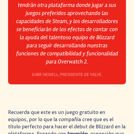
tendrán otra plataforma donde jugar a sus
juegos preferidos aprovechando las
capacidades de Steam, y los desarrolladores
se beneficiarán de los efectos de contar con
la ayuda del talentoso equipo de Blizzard
para seguir desarrollando nuestras
funciones de compatibilidad y funcionalidad
para Overwatch 2.
GABE NEWELL, PRESIDENTE DE VALVE.
Recuerda que este es un juego gratuito en
equipos, por lo que la compañía cree que es el
título perfecto para hacer el debut de Blizzard en la
plataforma, llegando con
Invasión
, expansión que