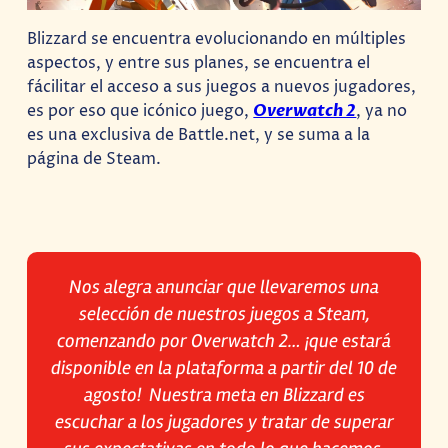
Blizzard se encuentra evolucionando en múltiples
aspectos, y entre sus planes, se encuentra el
fácilitar el acceso a sus juegos a nuevos jugadores,
es por eso que icónico juego,
Overwatch 2
, ya no
es una exclusiva de Battle.net, y se suma a la
página de Steam.
Nos alegra anunciar que llevaremos una
selección de nuestros juegos a Steam,
comenzando por Overwatch 2… ¡que estará
disponible en la plataforma a partir del 10 de
agosto! ​ Nuestra meta en Blizzard es
escuchar a los jugadores y tratar de superar