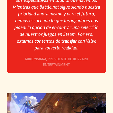
sus expectativas en todo lo que hacemos.
Mientras que Battle.net sigue siendo nuestra
prioridad ahora mismo y para el futuro,
hemos escuchado lo que los jugadores nos
piden: la opción de encontrar una selección
de nuestros juegos en Steam. Por eso,
estamos contentos de trabajar con Valve
para volverlo realidad.
MIKE YBARRA, PRESIDENTE DE BLIZZARD
ENTERTAINMENT,