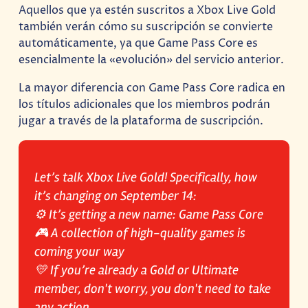
Aquellos que ya estén suscritos a Xbox Live Gold
también verán cómo su suscripción se convierte
automáticamente, ya que Game Pass Core es
esencialmente la «evolución» del servicio anterior.
La mayor diferencia con Game Pass Core radica en
los títulos adicionales que los miembros podrán
jugar a través de la plataforma de suscripción.
Let’s talk Xbox Live Gold! Specifically, how
it’s changing on September 14:
⚙️ It’s getting a new name: Game Pass Core
🎮 A collection of high-quality games is
coming your way
💛 If you’re already a Gold or Ultimate
member, don't worry, you don't need to take
any action