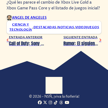
¿Qué les parece el cambio de Xbox Live Gold a
Xbox Game Pass Core y el listado de juegos inicial?
ANGEL DE ANGELES
CIENCIA Y
,
DESTACADAS
,
NOTICIAS
,
VIDEOJUEGOS
TECNOLOGÍA
ENTRADA ANTERIOR
SIGUIENTE ENTRADA
Call of Duty: Sony y Microsoft llegan a un acuerdo por 10 años
Rumor: El siguiente juego de Pokémon será de la 5ta generación
© 2026 - NSÑ, ¡viva la ñoñería!