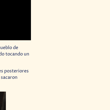
 pueblo de
ado tocando un
nes posteriores
 sacaron