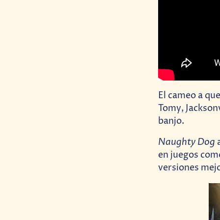
El cameo a que 
Tomy, Jacksonv
banjo.
Naughty Dog
a
en juegos co
versiones mejo