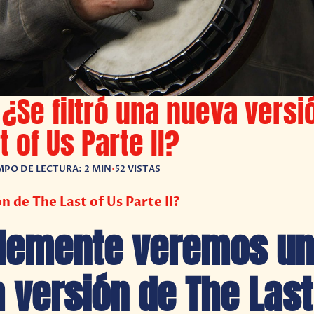
¿Se filtró una nueva versi
t of Us Parte II?
MPO DE LECTURA: 2 MIN
•
52 VISTAS
n de The Last of Us Parte II?
lemente veremos u
 versión de The Last