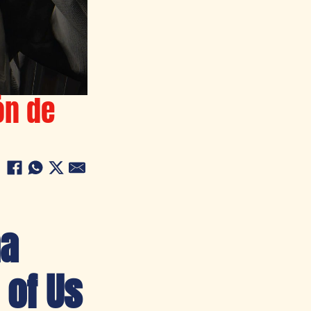
ón de
na
 of Us