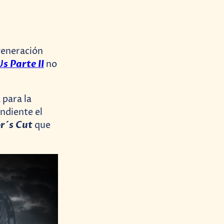
generación
Us Parte II
no
 para la
ndiente el
r´s Cut
que