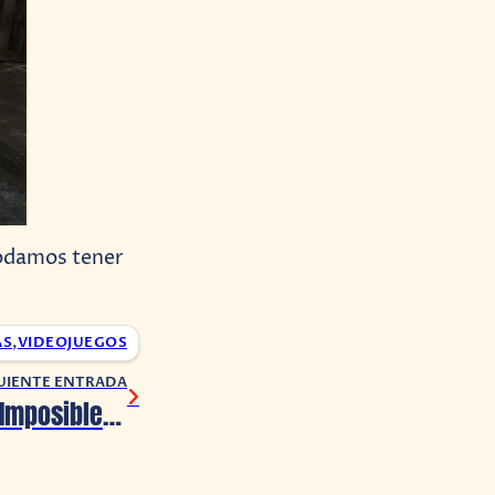
odamos tener
AS
,
VIDEOJUEGOS
UIENTE ENTRADA
Reseña: Misión Imposible: Sentencia Mortal – Parte 1