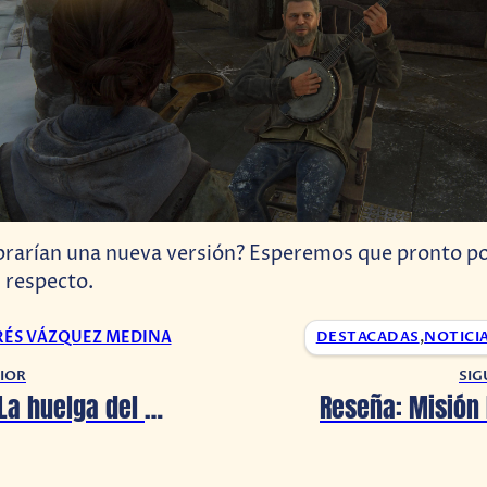
rarían una nueva versión? Esperemos que pronto p
l respecto.
RÉS VÁZQUEZ MEDINA
DESTACADAS
,
NOTICI
IOR
SIG
Hollywood: La huelga del SAG paraliza la tv y el cine