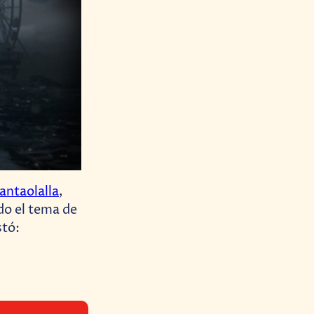
antaolalla
,
rdo el tema de
stó: