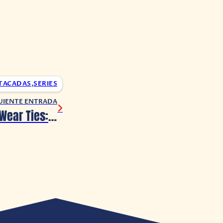
TACADAS
,
SERIES
UIENTE ENTRADA
Plumbers Don’t Wear Ties: Definitive Edition llegará en 2023