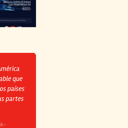
América
sable que
ios países
as partes
ÍA-