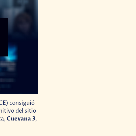
CE) consiguió
itivo del sitio
Cuevana 3
ca,
,