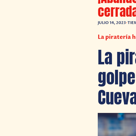
cerrada
JULIO 14, 2023
•
TIE
La piratería 
La pi
golpe
Cueva