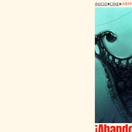
¡ABA
INICIO
CINE
¡Abando