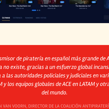
nsmisor de piratería en español más grande de 
a no existe, gracias a un esfuerzo global incan
 a las autoridades policiales y judiciales en var
 y los equipos globales de ACE en LATAM y otr
del mundo.
N VAN VOORN, DIRECTOR DE LA COALICIÓN ANTIPIRATER