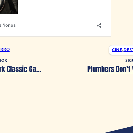
ARRO
CINE
,
DES
IOR
SIG
Jurassic Park Classic Games Collection llegará a consolas en 2023