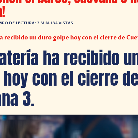
!
MPO DE LECTURA: 2 MIN
•
184 VISTAS
ha recibido un duro golpe hoy con el cierre de Cue
ratería ha recibido u
 hoy con el cierre d
na 3.