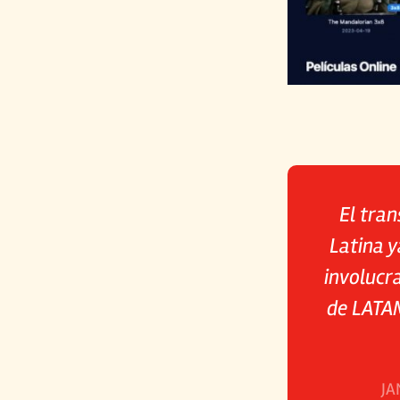
El tra
Latina y
involucra
de LATAM
JA