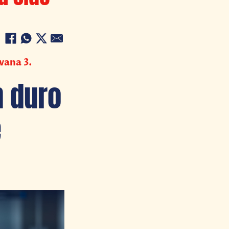
vana 3.
n duro
e