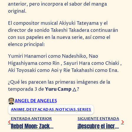
anterior, pero incorpora el sabor del manga
original.
El compositor musical Akiyuki Tateyama y el
director de sonido Takeshi Takadera continuarán
con sus papeles en la nueva serie, así como el
elenco principal:
Yumiri Hanamori como Nadeshiko, Nao
Higashiyama como Rin , Sayuri Hara como Chiaki ,
Aki Toyosaki como Aoi y Rie Takahashi como Ena.
¿Qué les parecen las primeras imágenes de la
temporada 3 de
Yuru Camp △
?
ANGEL DE ANGELES
ANIME
,
DESTACADAS
,
NOTICIAS
,
SERIES
ENTRADA ANTERIOR
SIGUIENTE ENTRADA
Rebel Moon: Zack Snyder planea un nuevo universo cinematográfico
¡Descubre el increíble regalo de Metal Gear Solid de una chica a su novio!