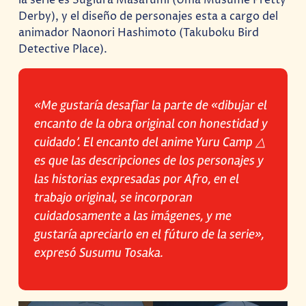
Derby), y el diseño de personajes esta a cargo del
animador Naonori Hashimoto (Takuboku Bird
Detective Place).
«Me gustaría desafiar la parte de «dibujar el
encanto de la obra original con honestidad y
cuidado’. El encanto del anime Yuru Camp △
es que las descripciones de los personajes y
las historias expresadas por Afro, en el
trabajo original, se incorporan
cuidadosamente a las imágenes, y me
gustaría apreciarlo en el fúturo de la serie»,
expresó Susumu Tosaka.