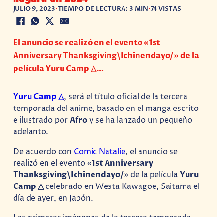
JULIO 9, 2023
•
TIEMPO DE LECTURA: 3 MIN
•
74 VISTAS
El anuncio se realizó en el evento «1st
Anniversary Thanksgiving\Ichinendayo/» de la
película Yuru Camp △…
Yuru Camp △
, será el título oficial de la tercera
temporada del anime, basado en el manga escrito
e ilustrado por
Afro
y se ha lanzado un pequeño
adelanto.
De acuerdo con
Comic Natalie
, el anuncio se
realizó en el evento «
1st Anniversary
Thanksgiving\Ichinendayo/
» de la película
Yuru
Camp △
celebrado en Westa Kawagoe, Saitama el
día de ayer, en Japón.