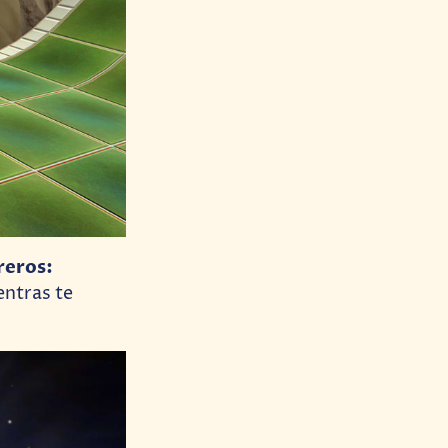
reros:
entras te