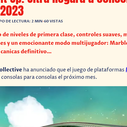
 2023
PO DE LECTURA: 2 MIN
•
60 VISTAS
 de niveles de primera clase, controles suaves, 
les y un emocionante modo multijugador: Marble
e canicas definitivo…
ollective
ha anunciado que el juego de plataformas
a consolas para consolas el próximo mes.