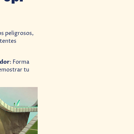
s peligrosos,
otentes
ador
: Forma
demostrar tu