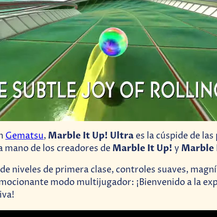
Marble It Up! Ultra
on
Gematsu
,
es la cúspide de la
Marble It Up!
Marble 
la mano de los creadores de
y
de niveles de primera clase, controles suaves, magní
emocionante modo multijugador: ¡Bienvenido a la exp
iva!