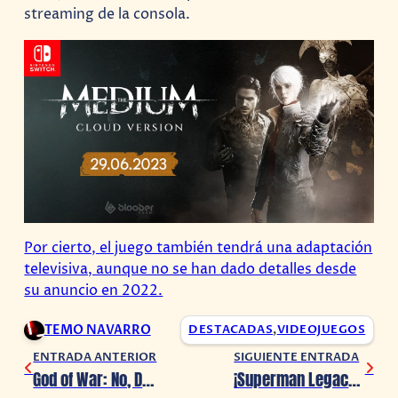
streaming de la consola.
Por cierto, el juego también tendrá una adaptación
televisiva, aunque no se han dado detalles desde
su anuncio en 2022.
TEMO NAVARRO
DESTACADAS
,
VIDEOJUEGOS
ENTRADA ANTERIOR
SIGUIENTE ENTRADA
God of War: No, Dwayne Johnson no interpretará a Kratos
¡Superman Legacy encuentra a sus protagonistas, David Corenswet y Rachel Brosnahan !