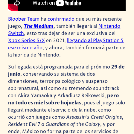
Bloober Team
ha
confirmado
que su más reciente
juego,
The Medium
, también llegará al
Nintendo
Switch
, esto tras dejar de ser una exclusiva del
Xbox Series S/X
en 2021,
llegando al PlayStation 5
ese mismo año
, y ahora, también formará parte de
la hibrida de Nintendo.
Su llegada está programada para el próximo
29 de
junio
, conservando su sistema de dos
dimensiones, terror psicológico y suspenso
sobrenatural, así como su tremendo soundtrack
con Akira Yamaoka y Arkadiusz Reikowski,
pero
no todo es miel sobre hojuelas
, pues el juego solo
llegará mediante el servicio de la nube, como
ocurrió con juegos como
Assassin’s Creed Origins,
Resident Evil 7
o
Guardians of the Galaxy
, y por
ende, México no forma parte de los servicios de