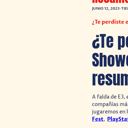
JUNIO 12, 2023
•
TIE
¿Te perdiste 
¿Te p
Showc
resu
A falda de E3,
compañías más
jugaremos en l
Fest
PlaySta
,