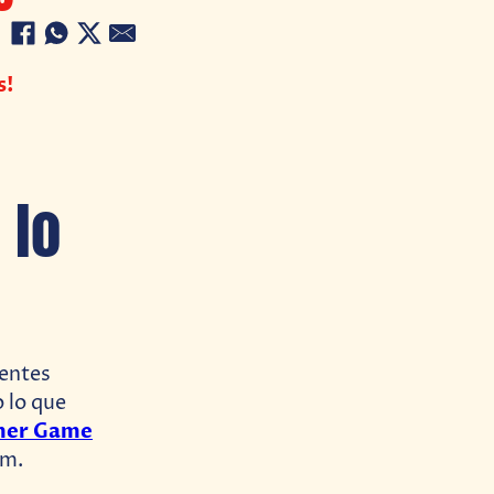
s!
 lo
rentes
 lo que
er Game
om.