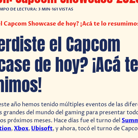
MPO DE LECTURA: 3 MIN
•
161 VISTAS
el Capcom Showcase de hoy? ¡Acá te lo resumimo
erdiste el Capcom
ase de hoy? ¡Acá te
mimos!
 este año hemos tenido múltiples eventos de las dife
 grandes del mundo del gaming para presentar todo
Summ
os próximos meses. Hace días fue el turno del
tion
Xbox
Ubisoft
,
,
, y ahora, tocó el turno de Capc