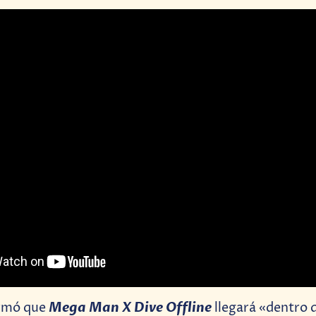
Mega Man X Dive Offlin
e
rmó que
llegará «dentro 