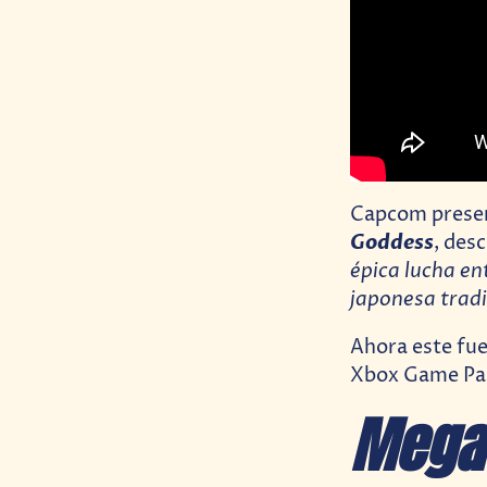
Capcom presen
Goddess
, des
épica lucha ent
japonesa tradi
Ahora este fue
Xbox Game Pass
Mega 