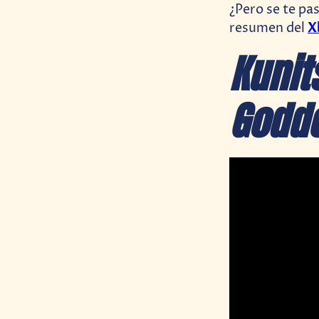
¿Pero se te pa
X
resumen del
Kunit
Godd