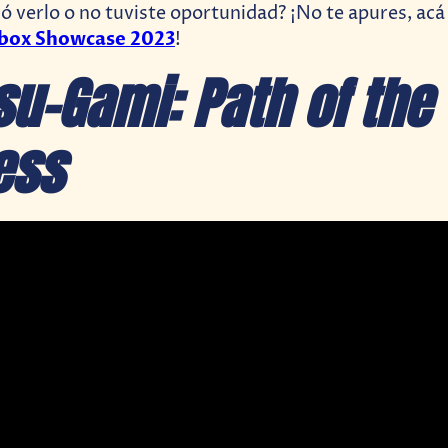
só verlo o no tuviste oportunidad? ¡No te apures, ac
box Showcase 2023
!
su-Gami: Path of the
ess