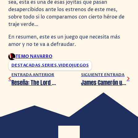
sea, esta es una de esas joyitas que pasan
desapercibidos ante los estrenos de este mes,
sobre todo si lo comparamos con cierto héroe de
traje verde…
En resumen, este es un juego que necesita más
amor y no te va a defraudar.
TEMO NAVARRO
DESTACADAS
,
SERIES
,
VIDEOJUEGOS
ENTRADA ANTERIOR
SIGUIENTE ENTRADA
Reseña: The Lord of the Rings – Gollum (PS5)
James Camerón usará las IA’s para la nueva película de Terminator