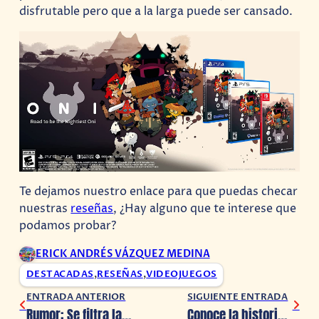
disfrutable pero que a la larga puede ser cansado.
Te dejamos nuestro enlace para que puedas checar
nuestras
reseñas
, ¿Hay alguno que te interese que
podamos probar?
ERICK ANDRÉS VÁZQUEZ MEDINA
DESTACADAS
,
RESEÑAS
,
VIDEOJUEGOS
ENTRADA ANTERIOR
SIGUIENTE ENTRADA
Rumor: Se filtra la fecha de estreno de ‘Assassin’s Creed Mirage’
Conoce la historia real que inspiró el comercial de Zelda: Tears of the Kingdom